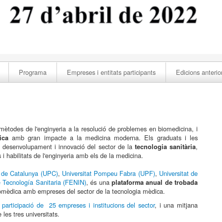
Programa
Empreses i entitats participants
Edicions anterio
 mètodes de l'enginyeria a la resolució de problemes en biomedicina, i
amb gran impacte a la medicina moderna. Els graduats i les
ica
l desenvolupament i innovació del sector de la
,
tecnologia sanitària
i habilitats de l'enginyeria amb els de la medicina.
a de Catalunya (UPC)
,
Universitat Pompeu Fabra (UPF)
,
Universitat de
Tecnología Sanitaria (FENIN)
, és una
plataforma anual de trobada
biomèdica amb empreses del sector de la tecnologia mèdica.
articipació de 25 empreses i institucions del sector
, i una mitjana
 les tres universitats.