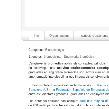
Inici
Organitzadors
Inscripció d'assistents
Categories:
Biotecnologia
Etiquetes:
Biomedicina
Enginyeria Biomèdica
L'
aplica els conceptes, principis i
enginyeria biomèdica
ha esdevingut una
activitat socioeconòmica estratèg
graduades en enginyeria biomèdica són actors clau en e
amb formació interdisciplinar que integra els coneixements 
El
, organitzat per la
Universitat Politècnic
Fòrum Talent
Barcelona (UB)
i la
Federación Española de Empresas de 
entre estudiantats i graduats i graduades en enginyeria 
Les anteriors edicions han comptat
amb una mitjana de p
de 200 participants entre estudiantat i titulats i titulades de