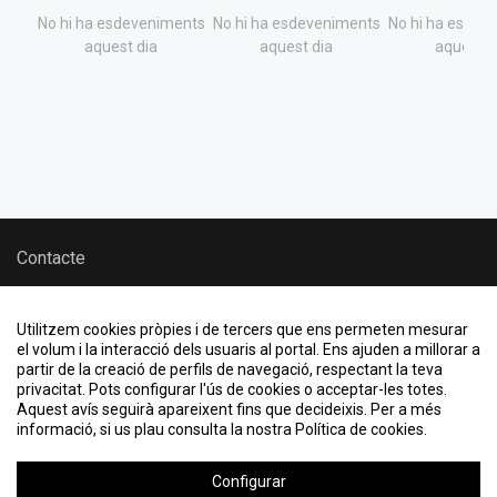
No hi ha esdeveniments
No hi ha esdeveniments
No hi ha esdev
aquest dia
aquest dia
aquest d
Contacte
Vull crear un esdeveniment
Informació legal
Utilitzem cookies pròpies i de tercers que ens permeten mesurar
el volum i la interacció dels usuaris al portal. Ens ajuden a millorar a
Política de cookies
partir de la creació de perfils de navegació, respectant la teva
privacitat. Pots configurar l'ús de cookies o acceptar-les totes.
Aquest avís seguirà apareixent fins que decideixis. Per a més
KML, ICS o RSS
informació, si us plau consulta la nostra Política de cookies.
Configurar