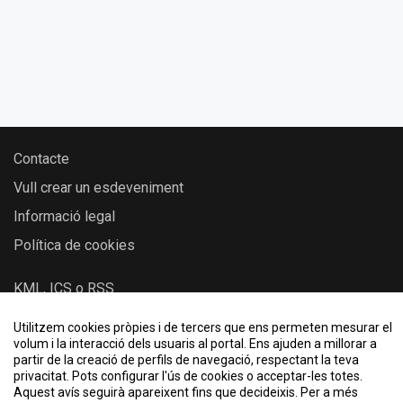
Contacte
Vull crear un esdeveniment
Informació legal
Política de cookies
KML, ICS o RSS
Utilitzem cookies pròpies i de tercers que ens permeten mesurar el
volum i la interacció dels usuaris al portal. Ens ajuden a millorar a
2026 © Esdeveniments UPC - Universitat Politècnica de
partir de la creació de perfils de navegació, respectant la teva
Catalunya
privacitat. Pots configurar l'ús de cookies o acceptar-les totes.
Aquest avís seguirà apareixent fins que decideixis. Per a més