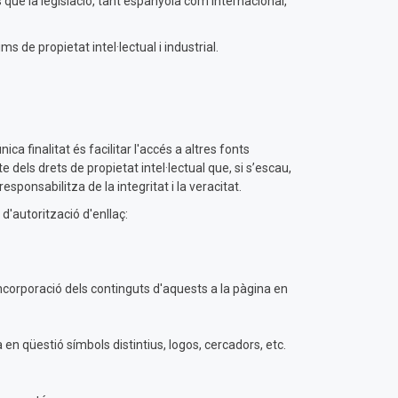
 que la legislació, tant espanyola com internacional,
s de propietat intel·lectual i industrial.
a finalitat és facilitar l'accés a altres fonts
 dels drets de propietat intel·lectual que, si s’escau,
sponsabilitza de la integritat i la veracitat.
d'autorització d'enllaç:
incorporació dels continguts d'aquests a la pàgina en
 en qüestió símbols distintius, logos, cercadors, etc.