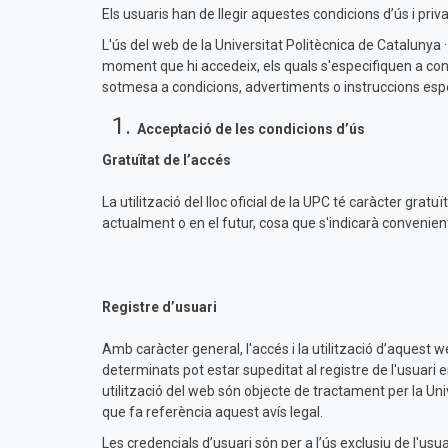
Els usuaris han de llegir aquestes condicions d’ús i pri
L'ús del web de la Universitat Politècnica de Catalunya
moment que hi accedeix, els quals s'especifiquen a conti
sotmesa a condicions, advertiments o instruccions esp
Acceptació de les condicions d’ús
Gratuïtat de l’accés
La utilització del lloc oficial de la UPC té caràcter gra
actualment o en el futur, cosa que s'indicarà convenie
Registre d’usuari
Amb caràcter general, l'accés i la utilització d’aquest w
determinats pot estar supeditat al registre de l'usuari
utilització del web són objecte de tractament per la Uni
que fa referència aquest avís legal.
Les credencials d’usuari són per a l’ús exclusiu de l'usua