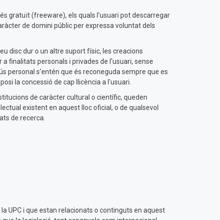
s gratuït (freeware), els quals l'usuari pot descarregar
 caràcter de domini públic per expressa voluntat dels
disc dur o un altre suport físic, les creacions
 a finalitats personals i privades de l'usuari, sense
t d'ús personal s'entén que és reconeguda sempre que es
osi la concessió de cap llicència a l'usuari.
titucions de caràcter cultural o científic, queden
lectual existent en aquest lloc oficial, o de qualsevol
tats de recerca.
lar la UPC i que estan relacionats o continguts en aquest