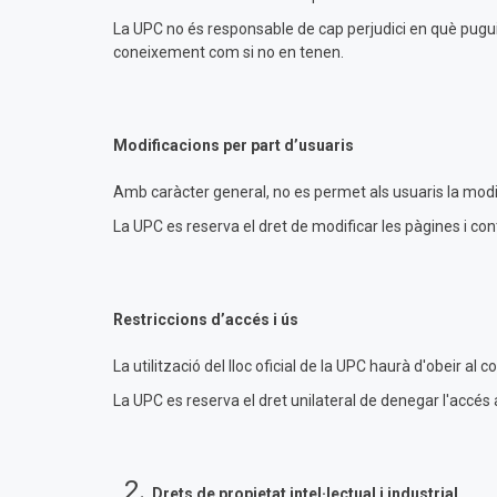
La UPC no és responsable de cap perjudici en què puguin
coneixement com si no en tenen.
Modificacions per part d’usuaris
Amb caràcter general, no es permet als usuaris la modif
La UPC es reserva el dret de modificar les pàgines i cont
Restriccions d’accés i ús
La utilització del lloc oficial de la UPC haurà d'obeir a
La UPC es reserva el dret unilateral de denegar l'accés 
Drets de propietat intel·lectual i industrial