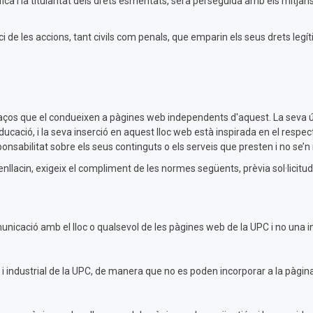
ica i la titularitat dels drets esmentats, serà perseguida amb els mitjans
 de les accions, tant civils com penals, que emparin els seus drets legítim
llaços que el condueixen a pàgines web independents d'aquest. La seva únic
ducació, i la seva inserció en aquest lloc web està inspirada en el respecte
sabilitat sobre els seus continguts o els serveis que presten i no se’n re
nllacin, exigeix el compliment de les normes següents, prèvia sol·licitud 
omunicació amb el lloc o qualsevol de les pàgines web de la UPC i no una 
l i industrial de la UPC, de manera que no es poden incorporar a la pàgina