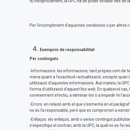
d) Recíprocament, la UPC ha de poder establir des de l
Per l'incompliment d'aquestes condicions o per altres r
Exempció de responsabilitat
Per continguts
-Informacions: les informacions, tant pròpies com de t
mena quant a l’exactitud i actualització, excepte quan l
utilització d’aquestes informacions. Així mateix, la UPC 
forma d'utilització d’aquest lloc web. En qualsevol cas, l
coneixement efectiu, a eliminar-los o a impedir-hi l'acc
-Errors: en relació amb el que s’esmenta en el paràgraf 
no es fa responsable, però que es compromet a esmenar
-Enllaços: els enllaços, amb o sense contingut publicita
s’especifiqui el contrari, amb la UPC, la qual no es fa r