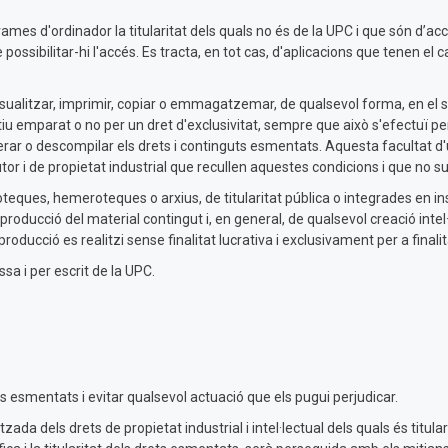
es d'ordinador la titularitat dels quals no és de la UPC i que són d’accé
 possibilitar-hi l'accés. Es tracta, en tot cas, d'aplicacions que tenen el
ualitzar, imprimir, copiar o emmagatzemar, de qualsevol forma, en el seu 
ctiu emparat o no per un dret d'exclusivitat, sempre que això s'efectuï per
 alterar o descompilar els drets i continguts esmentats. Aquesta faculta
or i de propietat industrial que recullen aquestes condicions i que no sup
teques, hemeroteques o arxius, de titularitat pública o integrades en ins
eproducció del material contingut i, en general, de qualsevol creació intel·
roducció es realitzi sense finalitat lucrativa i exclusivament per a finali
ssa i per escrit de la UPC.
s esmentats i evitar qualsevol actuació que els pugui perjudicar.
tzada dels drets de propietat industrial i intel·lectual dels quals és titu