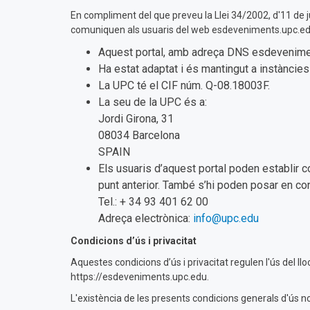
En compliment del que preveu la Llei 34/2002, d'11 de ju
comuniquen als usuaris del web esdeveniments.upc.edu
Aquest portal, amb adreça DNS esdeveniment
Ha estat adaptat i és mantingut a instàncie
La UPC té el CIF núm. Q-08.18003F.
La seu de la UPC és a:
Jordi Girona, 31
08034 Barcelona
SPAIN
Els usuaris d’aquest portal poden establir c
punt anterior. També s’hi poden posar en co
Tel.: + 34 93 401 62 00
Adreça electrònica:
info@upc.edu
Condicions d’ús i privacitat
Aquestes condicions d’ús i privacitat regulen l'ús del l
https://esdeveniments.upc.edu.
L'existència de les presents condicions generals d'ús n