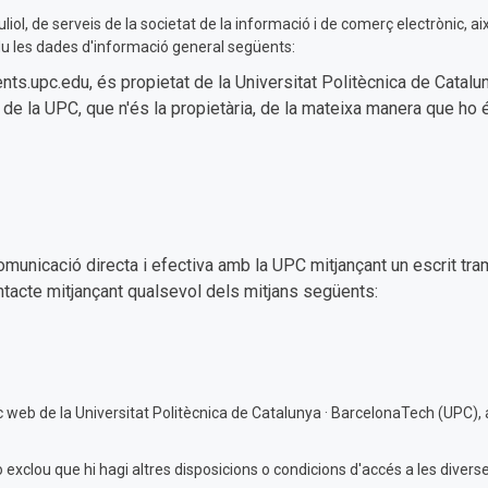
liol, de serveis de la societat de la informació i de comerç electrònic, a
 les dades d'informació general següents:
s.upc.edu, és propietat de la Universitat Politècnica de Catalu
s de la UPC, que n'és la propietària, de la mateixa manera que h
omunicació directa i efectiva amb la UPC mitjançant un escrit tram
ntacte mitjançant qualsevol dels mitjans següents:
loc web de la Universitat Politècnica de Catalunya · BarcelonaTech (UPC),
o exclou que hi hagi altres disposicions o condicions d'accés a les dive