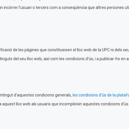
 incórrer l'usuari o tercers com a conseqüència que altres persones utili
icació de les pàgines que constitueixen el lloc web de la UPC ni dels se
inguts del seu lloc web, així com les condicions d'ús, i a publicar-ho en 
l contingut d'aquestes condicions generals,
les condicions d’ús de la plata
a aquest lloc web als usuaris que incompleixin aquestes condicions d'ús i