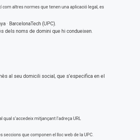
ixí com altres normes que tenen una aplicació legal, es
nya · BarcelonaTech (UPC).
o és dels noms de domini que hi condueixen.
ès al seu domicili social, que s’especifica en el
 al qual s'accedeix mitjançant l'adreça URL
rses seccions que componen el lloc web de la UPC.