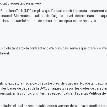
vacitat d'aquesta pàgina web.
 · BarcelonaTech (UPC) implica que l’usuari coneix i accepta plenament e
nuació. Així mateix, la utilització d’alguns serveis determinats que aques
ecials, que també hauran de consultar i acceptar sense reserves.
tuït. No obstant això, la contractació d'alguns dels serveis que ofereix e
ntment.
eb no exigeix la inscripció o registre previ dels usuaris. No obstant això
 en les bases de dades de la UPC. En aquests casos, les dades de caràcte
versitat, en les condicions i termes especificats en l’apartat
Política de
ri titular, el qual és responsable exclusivament de la seva custòdia i confi