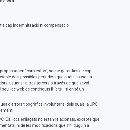
a oportú.
ret a cap indemnització ni compensació.
s proporcionen "com estan", sense garanties de cap
nsable dels possibles perjudicis que pugui causar la
ors, usuaris i altres tercers a través de qualsevol
u lloc web de continguts il·lícits i, si en té un
es o errors tipogràfics involuntaris, dels quals la UPC
ixement.
PC. Els llocs enllaçats no estan relacionats, excepte que
smentats, ni de les modificacions que s’hi duguin a