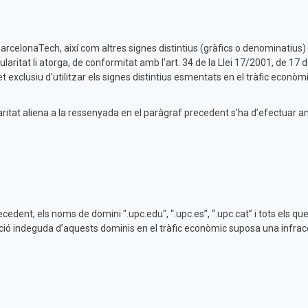
arcelonaTech, així com altres signes distintius (gràfics o denominatius
ularitat li atorga, de conformitat amb l'art. 34 de la Llei 17/2001, de 
t exclusiu d'utilitzar els signes distintius esmentats en el tràfic econòmi
ularitat aliena a la ressenyada en el paràgraf precedent s'ha d’efectuar a
ecedent, els noms de domini ".upc.edu", “.upc.es”, “.upc.cat” i tots els qu
tzació indeguda d’aquests dominis en el tràfic econòmic suposa una infracc