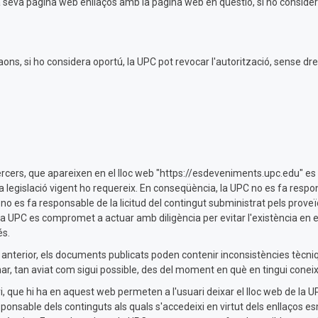
a seva pàgina web enllaços amb la pàgina web en qüestió, si ho consider
aons, si ho considera oportú, la UPC pot revocar l'autorització, sense d
ercers, que apareixen en el lloc web "https://esdeveniments.upc.edu" e
a legislació vigent ho requereix. En conseqüència, la UPC no es fa respo
no es fa responsable de la licitud del contingut subministrat pels proveïd
a UPC es compromet a actuar amb diligència per evitar l'existència en el se
és.
anterior, els documents publicats poden contenir inconsistències tècniqu
, tan aviat com sigui possible, des del moment en què en tingui cone
ri, que hi ha en aquest web permeten a l'usuari deixar el lloc web de la U
esponsable dels continguts als quals s'accedeixi en virtut dels enllaços e