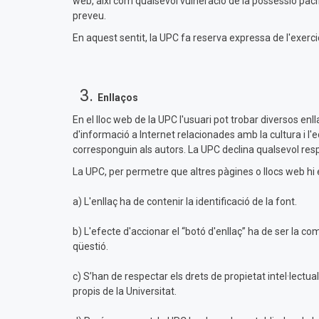
web, així com qualsevol vulneració de la possessió pacíf
preveu.
En aquest sentit, la UPC fa reserva expressa de l'exercici
Enllaços
En el lloc web de la UPC l'usuari pot trobar diversos en
d'informació a Internet relacionades amb la cultura i l'e
corresponguin als autors. La UPC declina qualsevol respon
La UPC, per permetre que altres pàgines o llocs web hi e
a) L'enllaç ha de contenir la identificació de la font.
b) L'efecte d'accionar el “botó d'enllaç” ha de ser la c
qüestió.
c) S’han de respectar els drets de propietat intel·lectua
propis de la Universitat.