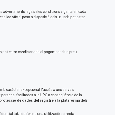
ls advertiments legals i les condicions vigents en cada
t lloc oficial posa a disposició dels usuaris pot estar
l web pot estar condicionada al pagament d'un preu,
, amb caràcter excepcional, l'accés a uns serveis
r personal facilitades a la UPC a conseqüència de la
 protecció de dades
del registre a la plataforma
dels
dencialitat, i de fer-ne una utilització correcta.