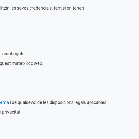
tzin les seves credencials, tant si en tenen
us continguts.
aquest mateix lloc web.
forma
i de qualsevol de les disposicions legals aplicables
 privacitat.